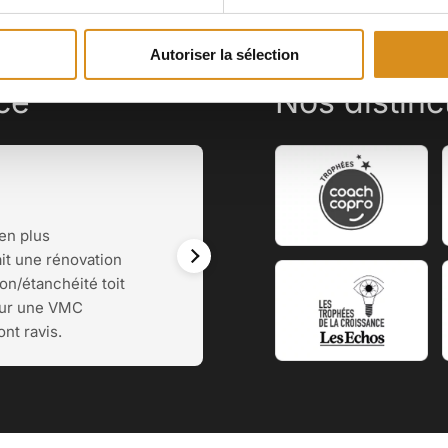
Autoriser la sélection
nce
Nos distinc
BatimentC Place du Mou
★
★
★
★
★
 en plus
Une société très pro, ef
it une rénovation
sympathique. Notre imm
on/étanchéité toit
énergétique complète (IT
our une VMC
terrasse, changement
nt ravis.
dynamique), les copropri