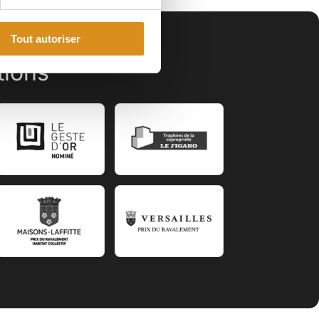
Tout autoriser
tions
tier
ficace, et en plus
euble à fait une rénovation
E, isolation/étanchéité toit
 de VMC pour une VMC
étaires sont ravis.