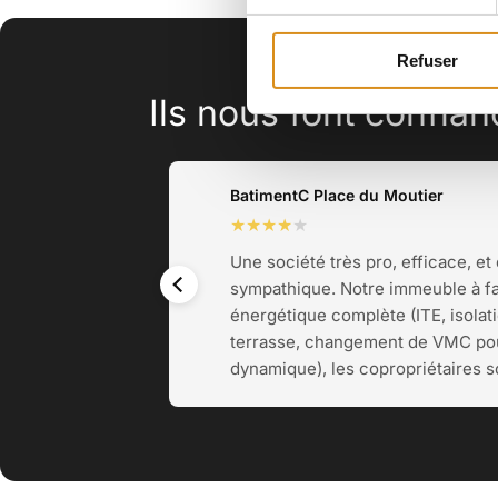
Refuser
Ils nous font confia
BatimentC Place du Moutier
★
★
★
★
★
Une société très pro, efficace, et
sympathique. Notre immeuble à fa
énergétique complète (ITE, isolati
terrasse, changement de VMC p
dynamique), les copropriétaires so