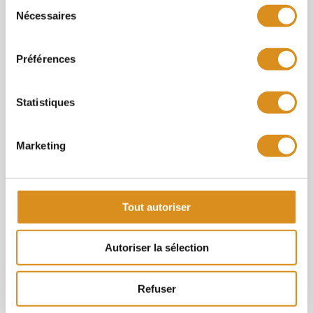
Sélection
Nécessaires
du
consentement
Crédit d’impôt pour la transition
Préférences
énergétique en copropriété : quels sont
vos droits ?
Statistiques
19 août 2024
Le Crédit d’impôt pour la transition
Marketing
énergétique (CITE) était une aide financière
mise en place par…
Tout autoriser
Non classé
Autoriser la sélection
Refuser