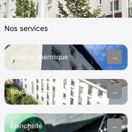
Nos services
→
Isolation thermique
→
Ravalement
→
Étanchéité