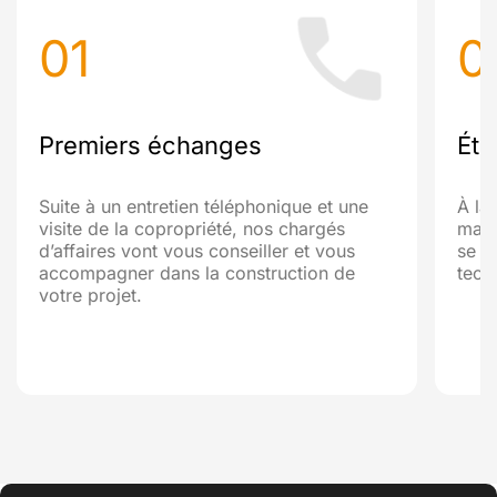
01
0
Premiers échanges
Étu
Suite à un entretien téléphonique et une
À la
visite de la copropriété, nos chargés
maît
d’affaires vont vous conseiller et vous
se d
accompagner dans la construction de
tech
votre projet.