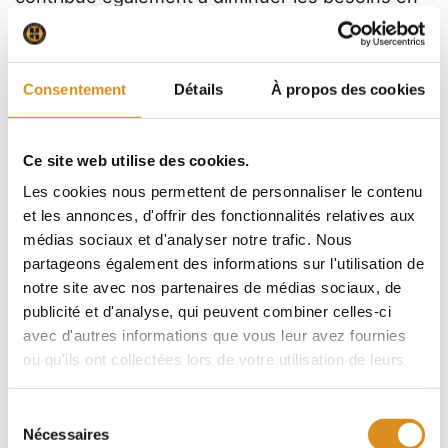
climatisation, générant des économies d’énergie
mesurables et participant à la lutte contre les
îlots de chaleur urbains.
Consentement
Détails
À propos des cookies
Contrairement à la végétalisation, le Cool Roof
Ce site web utilise des cookies.
conserve les avantages d’un système
Les cookies nous permettent de personnaliser le contenu
autoprotégé : mise en œuvre rapide, faible
et les annonces, d'offrir des fonctionnalités relatives aux
maintenance, coût maîtrisé et compatibilité avec
médias sociaux et d'analyser notre trafic. Nous
les toitures techniques.
partageons également des informations sur l'utilisation de
notre site avec nos partenaires de médias sociaux, de
Mise en œuvre sur bac acier et autres
publicité et d'analyse, qui peuvent combiner celles-ci
avec d'autres informations que vous leur avez fournies
supports
ou qu'ils ont collectées lors de votre utilisation de leurs
La mise en œuvre sur bac acier requiert une
services.
attention particulière aux points de
fixation
Sélection
Nécessaires
mécanique
. Les membranes autoprotégées
du