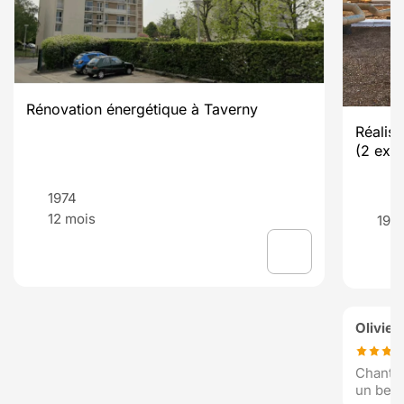
Rénovation énergétique à Taverny
Réalisa
(2 exe
1974
12 mois
198
Olivier
Chantie
un beau