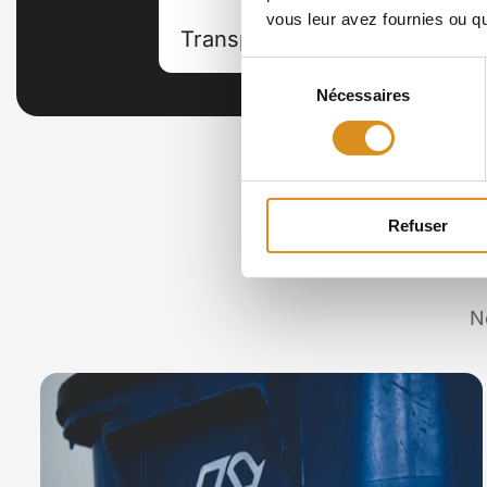
vous leur avez fournies ou qu'
Transparence
P
Sélection
Nécessaires
du
consentement
Refuser
N