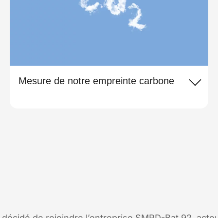
Mesure de notre empreinte carbone
décidé de rejoindre l’entreprise SMRD-Bat 92, acteu