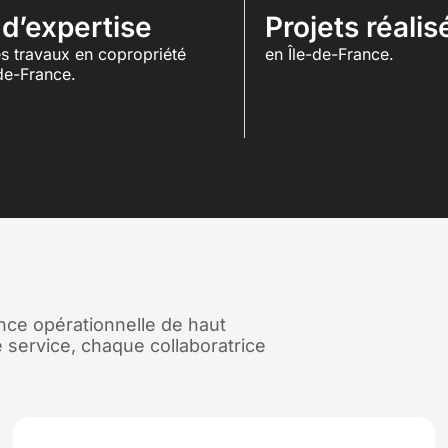
 d’expertise
Projets réalis
es travaux en copropriété
en Île-de-France.
de-France.
ence opérationnelle de haut
 service, chaque collaboratrice