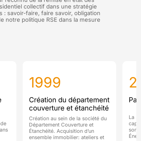
dentiel collectif dans une stratégie
 savoir-faire, faire savoir, obligation
e notre politique RSE dans la mesure
1999
2
e
Création du département
Pas
couverture et étanchéité
La so
Création au sein de la société du
 de
capit
Département Couverture et
dans
son 1
Étanchéité. Acquisition d’un
Éner
ensemble immobilier: ateliers et