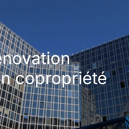
énovation
n copropriété