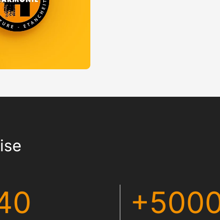
tise
40
+500