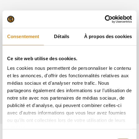
A quoi sert la bande solin ?
Consentement
Détails
À propos des cookies
L’importance d’avoir un contrat d’entretien pour
votre copropriété
Ce site web utilise des cookies.
Les cookies nous permettent de personnaliser le contenu
Le lexique de l’étanchéité des toitures terrasses
et les annonces, d'offrir des fonctionnalités relatives aux
médias sociaux et d'analyser notre trafic. Nous
partageons également des informations sur l'utilisation de
Qu’est-ce que le DTU pour les toits terrasses ?
notre site avec nos partenaires de médias sociaux, de
publicité et d'analyse, qui peuvent combiner celles-ci
avec d'autres informations que vous leur avez fournies
ou qu'ils ont collectées lors de votre utilisation de leurs
services.
Sélection