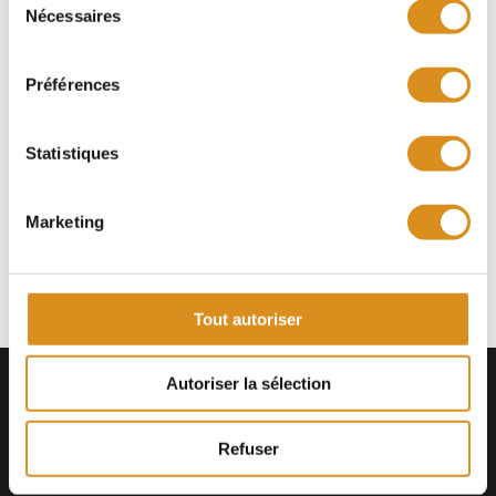
Nos partenaires
Nécessaires
du
consentement
Préférences
Certification
Statistiques
Rendez-vous sur la plateforme france-renov.gouv.fr
Marketing
Tout autoriser
Autoriser la sélection
Refuser