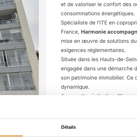
et de valoriser le confort des 
consommations énergétiques.
Spécialiste de l’ITE en copropr
France,
Harmonie accompagne 
mise en œuvre de solutions du
exigences réglementaires.
Située dans les Hauts-de-Sei
engagée dans une démarche de 
son patrimoine immobilier. Ce c
dynamique.
Avec cette réalisation,
Harmoni
Thermique par l’Extérieur da
solutions techniques performa
environnementaux et patrimon
Détails