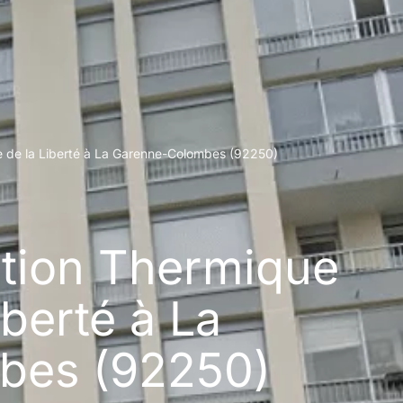
ce de la Liberté à La Garenne-Colombes (92250)
lation Thermique
iberté à La
bes (92250)