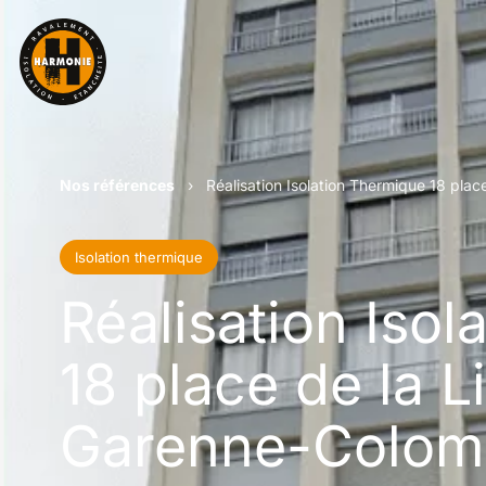
Nos références
›
Réalisation Isolation Thermique 18 pla
Isolation thermique
Réalisation Iso
18 place de la L
Garenne-Colom