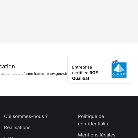
ication
s sur la plateforme france-renov.gouv.fr
Qui sommes-nous ?
Politique de
confidentialité
Réalisations
Mentions légales