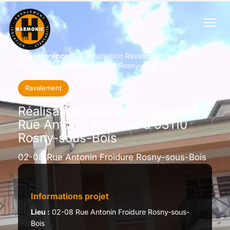
Nos références
›
Réalisation Ravalement au 02-08
Rue Antonin Froidure à 93110 Rosny-sous-Bois
Ravalement
Réalisation Ravalement au 02-08
Rue Antonin Froidure à 93110
Rosny-sous-Bois
02-08 Rue Antonin Froidure Rosny-sous-Bois
Informations projet
Lieu :
02-08 Rue Antonin Froidure Rosny-sous-
Bois