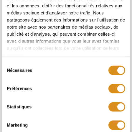
et les annonces, d'offrir des fonctionnalités relatives aux
médias sociaux et d'analyser notre trafic. Nous
partageons également des informations sur l'utilisation de
notre site avec nos partenaires de médias sociaux, de
publicité et d'analyse, qui peuvent combiner celles-ci
avec d'autres informations que vous leur avez fournies
ou qu'ils ont collectées lors de votre utilisation de leurs
services.
Sélection
Ravalement
Nécessaires
du
consentement
Réalisation De Ravalement au 13 rue
Préférences
Baudelique – 75018 Paris
Statistiques
Type de façade :
Façades en pierre de taille
Découvrir le cas
Marketing