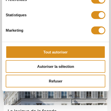
Statistiques
Marketing
Ces articles pourraient
vous intéresser
Tout autoriser
Ravalement
Autoriser la sélection
Refuser