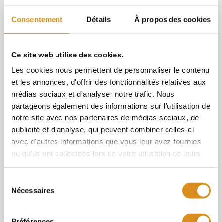
nettoyage sous pression.
Pour un relooking de vos façades de qualité
Consentement
Détails
À propos des cookies
professionnelle pour leur donner une seconde
vie, pour effacer durablement les salissures
Ce site web utilise des cookies.
qui affectent le cachet de votre bâtiment, il
Les cookies nous permettent de personnaliser le contenu
est fortement conseillé de faire appel à une
et les annonces, d'offrir des fonctionnalités relatives aux
entreprise spécialisée. Un professionnel est
médias sociaux et d'analyser notre trafic. Nous
partageons également des informations sur l'utilisation de
seul à maîtriser parfaitement l’utilisation du
notre site avec nos partenaires de médias sociaux, de
nettoyeur haute pression. N’hésitez pas à
publicité et d'analyse, qui peuvent combiner celles-ci
demander plusieurs devis en sachant qu’il
avec d'autres informations que vous leur avez fournies
faut compter 20€ à 30€ le mètre carré (m²).
ou qu'ils ont collectées lors de votre utilisation de leurs
services.
Le prix proposé sera annoncé au mètre carré
Sélection
et dépendra de plusieurs facteurs (nécessité
Nécessaires
du
d’échafaudage, situation géographique, etc.)
consentement
Préférences