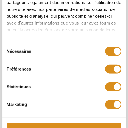
partageons également des informations sur l'utilisation de
notre site avec nos partenaires de médias sociaux, de
publicité et d'analyse, qui peuvent combiner celles-ci
avec d'autres informations que vous leur avez fournies
ou qu'ils ont collectées lors de votre utilisation de leurs
services.
Sélection
Nécessaires
du
consentement
Préférences
Réalisation étanchéité à Saint-Cyr-l’École
Statistiques
Marketing
11 semaines